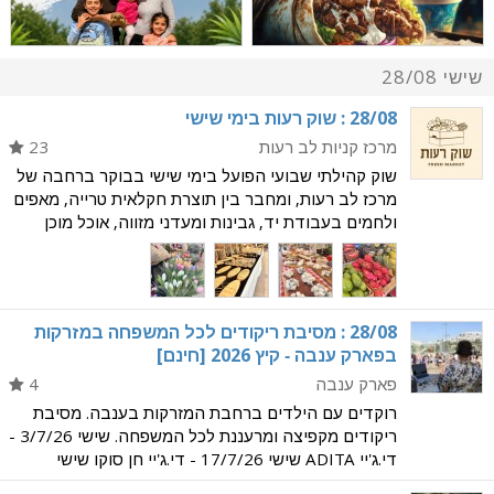
שישי 28/08
‭28/08‬ : שוק רעות בימי שישי
מרכז קניות לב רעות
23
שוק קהילתי שבועי הפועל בימי שישי בבוקר ברחבה של
מרכז לב רעות, ומחבר בין תוצרת חקלאית טרייה, מאפים
ולחמים בעבודת יד, גבינות ומעדני מזווה, אוכל מוכן
לבוקר שישי, פרחים, צמחים ופריטי בוטיק לבית. תוכלו
ליהנות מחוויית בוקר מקומית ונעימה: כוס קפה
‭28/08‬ : מסיבת ריקודים לכל המשפחה במזרקות
בפארק ענבה - קיץ 2026 [חינם]
פארק ענבה
4
רוקדים עם הילדים ברחבת המזרקות בענבה. מסיבת
ריקודים מקפיצה ומרעננת לכל המשפחה. שישי 3/7/26 -
די.ג'יי ADITA שישי 17/7/26 - די.ג'יי חן סוקו שישי
31/7/26 - די.ג'יי איציק גוטצייט שישי 14/8/26 - די.ג'יי