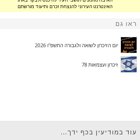
האינטרנט העירוני להנצחת זכרם ותיעוד מורשתם
של בני ובנות העיר שנפלו. אתר ההנצחה, שנחנך
ב-2012, הפך למקור אינפורמציה מרכזי בו ניתן
ראו גם
לקבל מידע מקיף על נופלי
יום הזיכרון לשואה ולגבורה התשפ"ו 2026
זיכרון ועצמאות 78
עוד במודיעין בכף ידך...