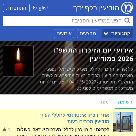
מודיעין בכף ידך
English
התחברות
מבצעים
אירועים
קטגוריות
אירועי יום הזיכרון התשפ"ו
2026 במודיעין
כל אירועי הזיכרון לחללי מערכות ישראל ונפגעי
האיבה במודיעין-מכבים-רעות. *האירועים לשנת
התשפ"ז יתקיימו ב-10-11/5/2027 וצפויים להיות
מעודכנים מספר ימים לפני כן.
רשימה
מפה
אתר זיכרון אינטרנטי לחללי העיר
מודיעין-מכבים-רעות
לקראת יום הזיכרון לחללי מערכות ישראל ופעולות
1
האיבה מוזמנים תושבי העיר להיכנס ולבקר באתר