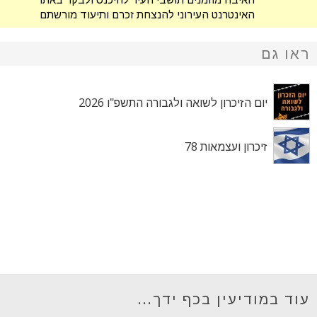
האינטרנט העירוני להנצחת זכרם ותיעוד מורשתם
של בני ובנות העיר שנפלו. אתר ההנצחה, שנחנך
ב-2012, הפך למקור אינפורמציה מרכזי בו ניתן
ראו גם
לקבל מידע מקיף על נופלי
יום הזיכרון לשואה ולגבורה התשפ"ו 2026
זיכרון ועצמאות 78
עוד במודיעין בכף ידך...