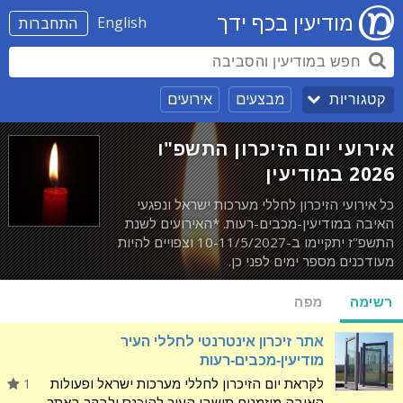
מודיעין בכף ידך
English
התחברות
מבצעים
אירועים
קטגוריות
אירועי יום הזיכרון התשפ"ו
2026 במודיעין
כל אירועי הזיכרון לחללי מערכות ישראל ונפגעי
האיבה במודיעין-מכבים-רעות. *האירועים לשנת
התשפ"ז יתקיימו ב-10-11/5/2027 וצפויים להיות
מעודכנים מספר ימים לפני כן.
רשימה
מפה
אתר זיכרון אינטרנטי לחללי העיר
מודיעין-מכבים-רעות
לקראת יום הזיכרון לחללי מערכות ישראל ופעולות
1
האיבה מוזמנים תושבי העיר להיכנס ולבקר באתר