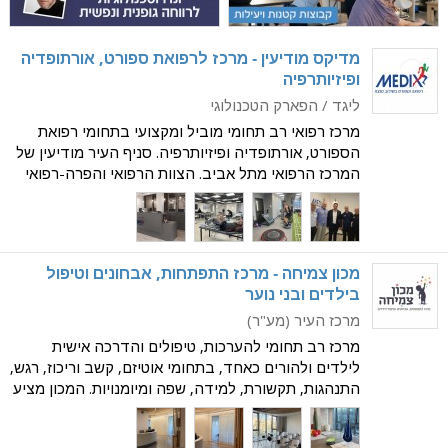
מדיקס מודיעין - מרכז לרפואת ספורט, אורתופדיה
ופיזיותרפיה
ליגד / הפארק הטכנולוגי
מרכז רפואי רב תחומי מוביל ומקצועי בתחומי רפואת
הספורט, אורתופדיה ופיזיותרפיה. סניף העיר מודיעין של
המרכז הרפואי מתל אביב. הצוות הרפואי והפרה-רפואי
הינם מהמובילים בארץ בתחום, ובעל ניסיון רב
ומקצועיות ללא פשרות. בסל השירותים הרחב, תוכלו
למצוא
מכון צמיחה - מרכז התפתחות, אבחונים וטיפול
בילדים ובני נוער
מרכז העיר (מע"ר)
מרכז רב תחומי להערכות, טיפולים והדרכה אישית
לילדים ולהורים כאחד, בתחומי אוטיזם, קשב וריכוז, רגש,
התנהגות, תקשורת, למידה, שפה ומיומנויות. המכון מציע
תהליך ברור ומובנה הכולל איש צוות המלווה אתכם
לאורך כל התהליך. הצוות המקצועי והמנוסה של מומחי