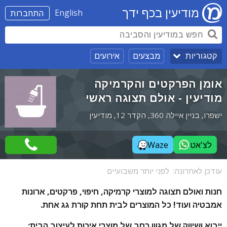
מודיעין בכף ידך
English
התחברות
מבצעים
אירועים
קטגוריות
אומן הפרקטים והקרמיקה
מודיעין - אולם תצוגה ראשי
ישפרו, בניין איילה 360, הקדר 12, מודיעין
לצ'אט
Waze
עודכן לאחרונה:
לפני יותר משבועיים
חנות ואולם תצוגה למוצרי קרמיקה, חיפוי, פרקטים, ארונות
אמבטיה ועוד! כל המוצרים לבית תחת קורת גג אחת.
ייבוא ושיווק של מגוון רחב של מוצרי איכות לעיצוב הבית: