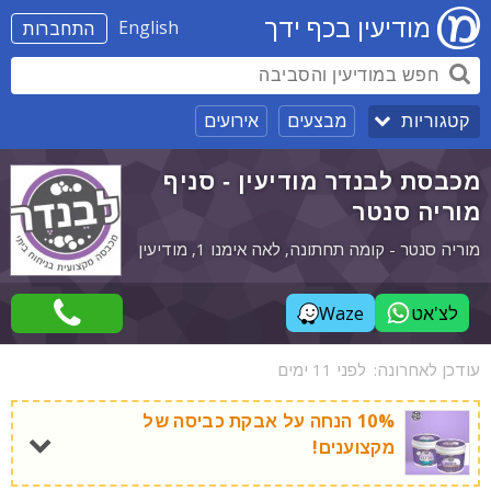
מודיעין בכף ידך
English
התחברות
מבצעים
אירועים
קטגוריות
מכבסת לבנדר מודיעין - סניף
מוריה סנטר
מוריה סנטר - קומה תחתונה, לאה אימנו 1, מודיעין
לצ'אט
Waze
עודכן לאחרונה:
לפני 11 ימים
10% הנחה על אבקת כביסה של
מקצוענים!