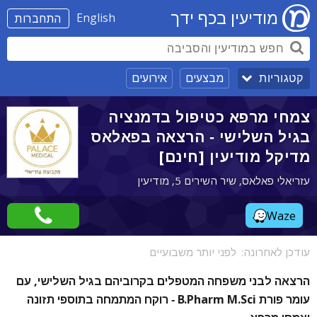
מודיעין בכף ידך
English
התחברות
מבצעים
אירועים
קטגוריות
צמחי מרפא כטיפול בדמנציה
בגיל השלישי - הרצאה בפאלאס
מדיקל מודיעין [חינם]
עזריאלי פאלאס, שיר השירים 5, מודיעין
Waze
עודכן לאחרונה:
לפני יותר משבועיים
הרצאה לבני משפחה המטפלים בקרוביהם בגיל השלישי, עם
עומר פורת B.Pharm M.Sci - רוקח המתמחה בתוספי תזונה