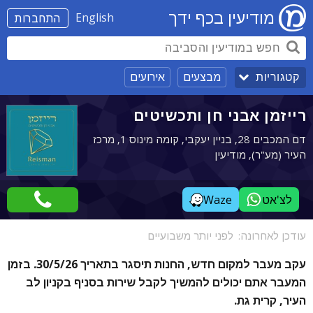
מודיעין בכף ידך
English
התחברות
מבצעים
אירועים
קטגוריות
רייזמן אבני חן ותכשיטים
דם המכבים 28, בניין יעקבי, קומה מינוס 1, מרכז
העיר (מע"ר), מודיעין
לצ'אט
Waze
עודכן לאחרונה:
לפני יותר משבועיים
עקב מעבר למקום חדש, החנות תיסגר בתאריך 30/5/26. בזמן
המעבר אתם יכולים להמשיך לקבל שירות בסניף בקניון לב
העיר, קרית גת.