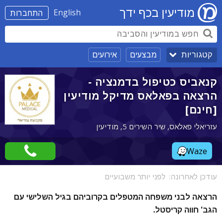
מודיעין בכף ידך
English
התחברות
מבצעים
אירועים
קטגוריות
קנאביס כטיפול בדמנציה -
הרצאה בפאלאס מדיקל מודיעין
[חינם]
עזריאלי פאלאס, שיר השירים 5, מודיעין
Waze
עודכן לאחרונה:
לפני יותר משבועיים
הרצאה לבני משפחה המטפלים בקרוביהם בגיל השלישי עם
הגב' חווה קריסטל.