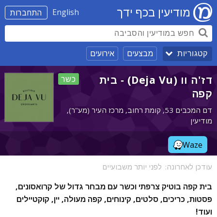
מודיעין בכף ידך
English
התחברות
מבצעים
אירועים
קטגוריות
דז'ה וו (Deja Vu) - בית
כשר
קפה
דם המכבים 53, קומת רחוב, מרכז העיר (מע"ר),
מודיעין
Waze
עודכן לאחרונה:
לפני יותר משבועיים
בית קפה בוטיק צרפתי וכשר עם מבחר גדול של קרואסונים,
פסטות, כריכים, סלטים, קינוחים, קפה מעולה, יין, קוקטיילים
ועוד!