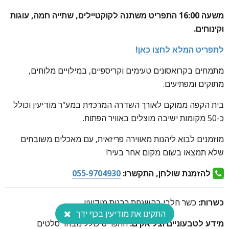
משעה 16:00 התפריט משתנה לקוקטיילים, שתייה חמה, עוגות
וקינוחים.
לתפריט המלא לחצו כאן!
מתמחים בקרואסונים טעימים וקריספיים, במילויים מלוחים,
מתוקים ומפתיעים.
בית הקפה ממוקם לאורך השדרה המרכזית במע"ר מודיעין וכולל
כ-50 מקומות ישיבה מוצלים באוויר הפתוח.
מוזמנים לבוא ליהנות מאווירה פריזאית, עם מאכלים משובחים
שלא תמצאו בשום מקום אחר בעיר!
להזמנת שולחן, התקשרו:
055-9704930
כשרות:
כשר חלבי בהשגחת רבנות מודיעין.
התקינו את מודיעין בכף ידך
מידע לטבעוניים וצליאקים:
התפריט כולל מבחר סלטים