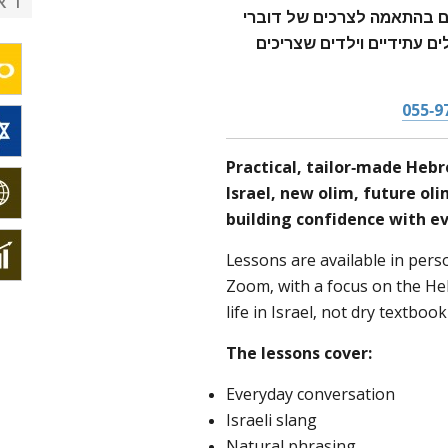
רא
ום בהתאמה לצרכים של דוברי
ים עתידיים וילדים שצריכים
055-9
Practical, tailor-made Hebr
Israel, new olim, future ol
building confidence with e
Lessons are available in pers
Zoom, with a focus on the He
life in Israel, not dry textbook
The lessons cover:
Everyday conversation
Israeli slang
Natural phrasing