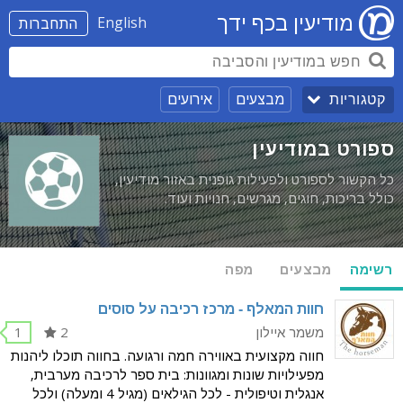
מודיעין בכף ידך
English
התחברות
מבצעים
אירועים
קטגוריות
ספורט במודיעין
כל הקשור לספורט ולפעילות גופנית באזור מודיעין,
כולל בריכות, חוגים, מגרשים, חנויות ועוד.
רשימה
מבצעים
מפה
חוות המאלף - מרכז רכיבה על סוסים
משמר איילון
2
1
חווה מקצועית באווירה חמה ורגועה. בחווה תוכלו ליהנות
מפעילויות שונות ומגוונות: בית ספר לרכיבה מערבית,
אנגלית וטיפולית - לכל הגילאים (מגיל 4 ומעלה) ולכל