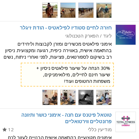
רמות הרכיבה, ליחיד או בקבוצה. רכיבה טיפולית
המתמקדת בטיפול בבעיות קשב וריכוז, ליקויי למיד
חזרה לחיים סטודיו לפילאטיס - הודת זיגלר
ליגד / הפארק הטכנולוגי
אימוני פילאטיס מכשירים ומזרן לקבוצות וליחידים
בהתאמה אישית, באווירה כיפית, רגועה ומקצועית. ניסיון
רב בשיקום לספורטאים, פציעות, לפני ואחרי ניתוח, נשים
בהריון ולאחר לידה, וחיילים משוחררים. האימונים
30% הנחה על שיעור פילאטיס ניסיון +
בסטודיו בנויים על-פי תכנית שמטרתה להקנות לכם
שיעור חינם לחיילים, מילואימניקים,
משפחות החטופים ועוד!
טוטאל פיטנס עם חנה - אימוני כושר ותזונה
פרונטליים ווירטואליים
מודיעין כללי
12
אימונים מקצועיים בהתאמה אישית הבנויים לעזור לכם