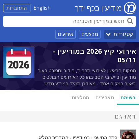
מודיעין בכף ידך
English
התחברות
מבצעים
אירועים
קטגוריות
אירועי קיץ 2026 במודיעין -
05/11
המקום הראשון לאירועי תרבות, בידור וספורט בעיר
מודיעין וביישובי הסביבה! כל האירועים הבולטים
באזור במקום אחד - מעודכן תמיד במידע חדש.
רשימה
תאריכים
המלצות
ראו גם
פסח התשפ"ו במודיעין - המדריך המלא