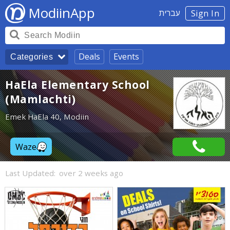
ModiinApp
עברית
Sign In
Deals
Events
Categories
HaEla Elementary School
(Mamlachti)
Emek HaEla 40, Modiin
Waze
Last Updated:
over 2 weeks ago