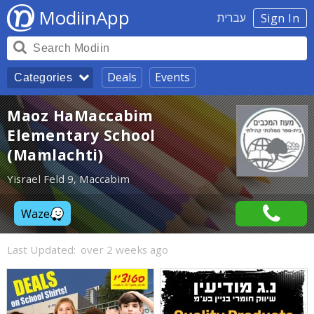
ModiinApp
עברית
Sign In
Deals
Events
Categories
Maoz HaMaccabim
Elementary School
(Mamlachti)
Yisrael Feld 9, Maccabim
Waze
Last Updated:
over 2 weeks ago